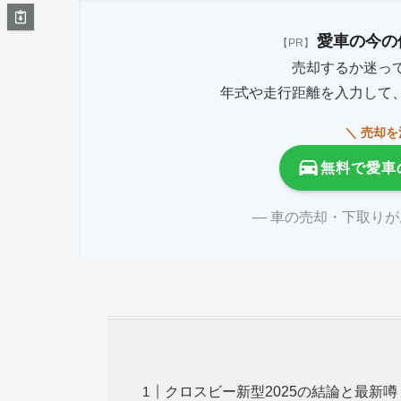
愛車の今の
【PR】
売却するか迷っ
年式や走行距離を入力して
＼ 売却
無料で愛車
― 車の売却・下取り
クロスビー新型2025の結論と最新噂