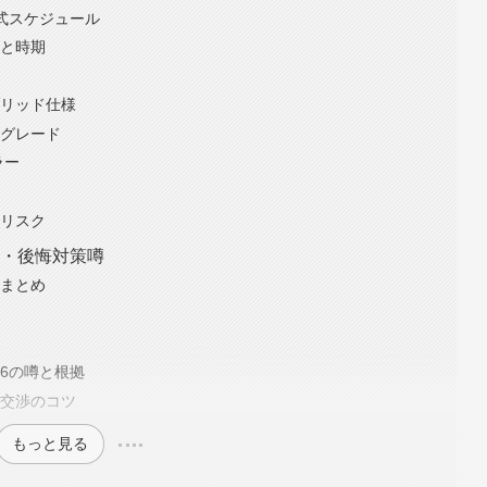
正式スケジュール
想と時期
ブリッド仕様
めグレード
ラー
状
合リスク
方・後悔対策噂
由まとめ
26の噂と根拠
き交渉のコツ
もっと見る