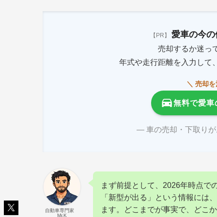
愛車の今の
【PR】
売却するか迷っ
年式や走行距離を入力して
＼ 売却
無料で愛車
― 車の売却・下取り
まず前提として、2026年時点
「新型が出る」という情報には、
ます。どこまでが事実で、どこか
自動車専門家
Mr.K