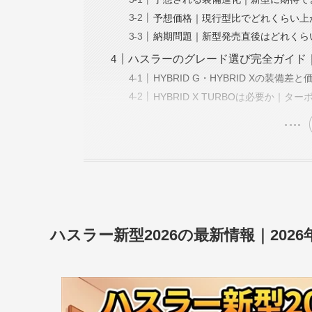
予想価格｜現行型比でどれくらい上
納期問題｜新型発売直後はどれくら
ハスラーのグレード選び完全ガイド｜HY
HYBRID G・HYBRID Xの装備差と
HYBRID X TURBOは必要か｜
ハスラー新型2026の最新情報｜202