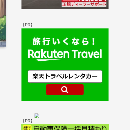
【PR】
【PR】