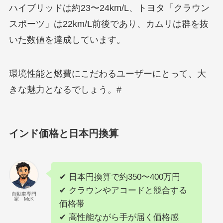
ハイブリッドは約23〜24km/L、トヨタ「クラウン
スポーツ」は22km/L前後であり、カムリは群を抜
いた数値を達成しています。
環境性能と燃費にこだわるユーザーにとって、大
きな魅力となるでしょう。#
インド価格と日本円換算
✔ 日本円換算で約350〜400万円
✔ クラウンやアコードと競合する
自動車専門
家 Mr.K
価格帯
✔ 高性能ながら手が届く価格感