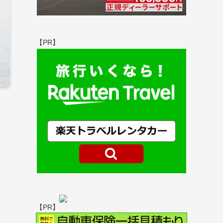
【PR】
【PR】