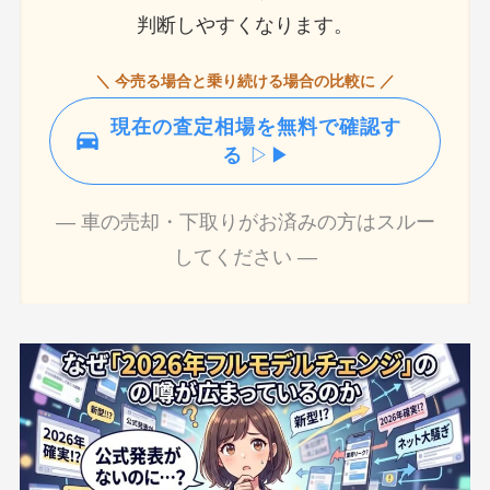
判断しやすくなります。
＼ 今売る場合と乗り続ける場合の比較に ／
現在の査定相場を無料で確認す
る
▷▶
― 車の売却・下取りがお済みの方はスルー
してください ―