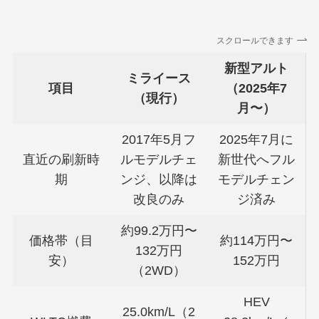
スクロールできます
新型アルト
ミライース
項目
（2025年7
（現行）
月〜）
2017年5月フ
2025年7月に
直近の刷新時
ルモデルチェ
新世代へフル
期
ンジ、以降は
モデルチェン
改良のみ
ジ済み
約99.2万円〜
価格帯（目
約114万円〜
132万円
安）
152万円
（2WD）
HEV
25.0km/L（2