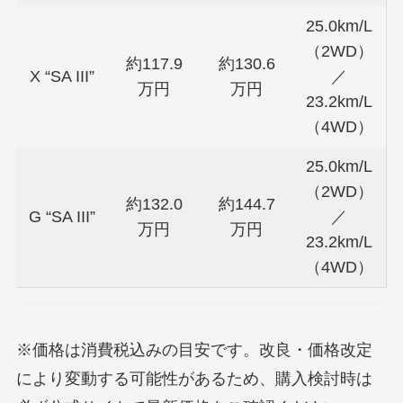
25.0km/L
（2WD）
約117.9
約130.6
X “SA III”
／
万円
万円
23.2km/L
（4WD）
25.0km/L
（2WD）
約132.0
約144.7
G “SA III”
／
万円
万円
23.2km/L
（4WD）
※価格は消費税込みの目安です。改良・価格改定
により変動する可能性があるため、購入検討時は