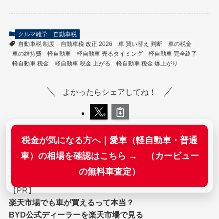
クルマ雑学
自動車税
自動車税 制度
自動車税 改正 2026
車 買い替え 判断
車の税金
車の維持費
軽自動車
軽自動車 売るタイミング
軽自動車 完全終了
軽自動車 税金
軽自動車 税金 上がる
軽自動車 税金 爆上がり
よかったらシェアしてね！
税金が気になる方へ｜愛車（軽自動車・普通
車）の相場を確認はこちら → （カービュー
検索
の無料車査定）
【PR】
楽天市場でも車が買えるって本当？
BYD公式ディーラーを楽天市場で見る