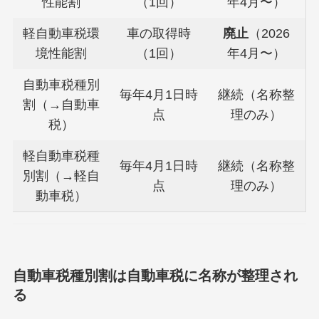
性能割
（1回）
年4月〜）
軽自動車税環
車の取得時
廃止
（2026
境性能割
（1回）
年4月〜）
自動車税種別
毎年4月1日時
継続（名称整
割（→自動車
点
理のみ）
税）
軽自動車税種
毎年4月1日時
継続（名称整
別割（→軽自
点
理のみ）
動車税）
自動車税種別割は自動車税に名称が整理され
る