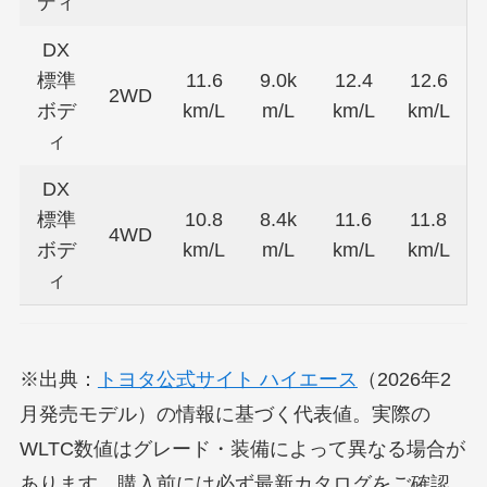
ディ
DX
標準
11.6
9.0k
12.4
12.6
2WD
ボデ
km/L
m/L
km/L
km/L
ィ
DX
標準
10.8
8.4k
11.6
11.8
4WD
ボデ
km/L
m/L
km/L
km/L
ィ
※出典：
トヨタ公式サイト ハイエース
（2026年2
月発売モデル）の情報に基づく代表値。実際の
WLTC数値はグレード・装備によって異なる場合が
あります。購入前には必ず最新カタログをご確認