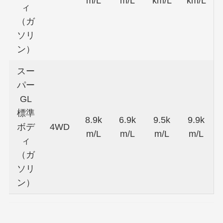
m/L
m/L
km/L
km/L
ィ
（ガ
ソリ
ン）
スー
パー
GL
標準
8.9k
6.9k
9.5k
9.9k
ボデ
4WD
m/L
m/L
m/L
m/L
ィ
（ガ
ソリ
ン）