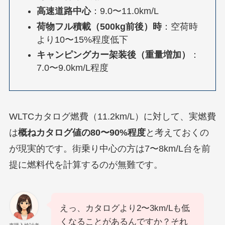
高速道路中心
：9.0〜11.0km/L
荷物フル積載（500kg前後）時
：空荷時
より10〜15%程度低下
キャンピングカー架装後（重量増加）
：
7.0〜9.0km/L程度
WLTCカタログ燃費（11.2km/L）に対して、実燃費
は
概ねカタログ値の80〜90%程度
と考えておくの
が現実的です。街乗り中心の方は7〜8km/L台を前
提に燃料代を計算するのが無難です。
えっ、カタログより2〜3km/Lも低
くなることがあるんですか？それ