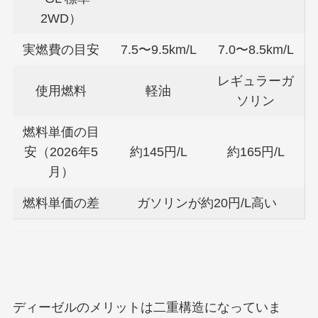
2WD）
実燃費の目安
7.5〜9.5km/L
7.0〜8.5km/L
レギュラーガ
使用燃料
軽油
ソリン
燃料単価の目
安（2026年5
約145円/L
約165円/L
月）
燃料単価の差
ガソリンが約20円/L高い
ディーゼルのメリットは二重構造になっていま