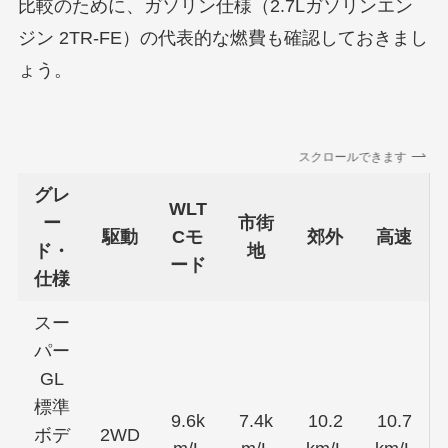
比較のために、ガソリン仕様（2.7Lガソリンエン
ジン 2TR-FE）の代表的な燃費も確認しておきまし
ょう。
スクロールできます
グレ
WLT
ー
市街
駆動
Cモ
郊外
高速
ド・
地
ード
仕様
スー
パー
GL
標準
9.6k
7.4k
10.2
10.7
ボデ
2WD