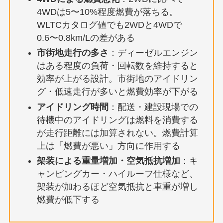
4WDは5〜10%程度燃費が落ちる。
WLTCカタログ値でも2WDと4WDで
0.6〜0.8km/Lの差がある
市街地走行の多さ
：ディーゼルエンジン
はある程度の負荷・回転数を維持すると
効率が上がる設計。市街地のアイドリン
グ・低速走行が多いと燃費効率が下がる
アイドリング時間
：配送・建設現場での
待機中のアイドリングは燃料を消費する
が走行距離には加算されない。燃費計算
上は「燃費が悪い」方向に作用する
架装による重量増加・空気抵抗増加
：キ
ャンピングカー・ハイルーフ仕様など、
架装が加わるほど空気抵抗と車重が増し
燃費が低下する