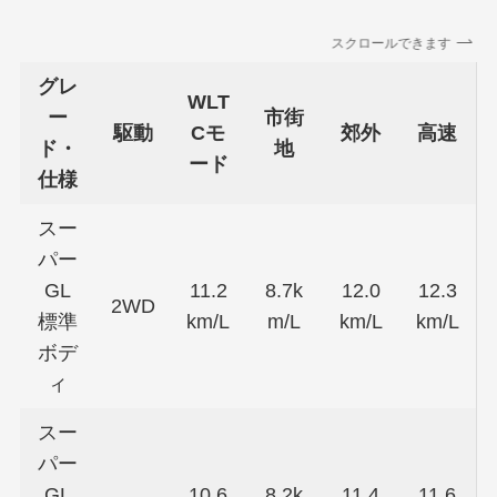
スクロールできます
グレ
WLT
ー
市街
駆動
Cモ
郊外
高速
ド・
地
ード
仕様
スー
パー
GL
11.2
8.7k
12.0
12.3
2WD
標準
km/L
m/L
km/L
km/L
ボデ
ィ
スー
パー
GL
10.6
8.2k
11.4
11.6