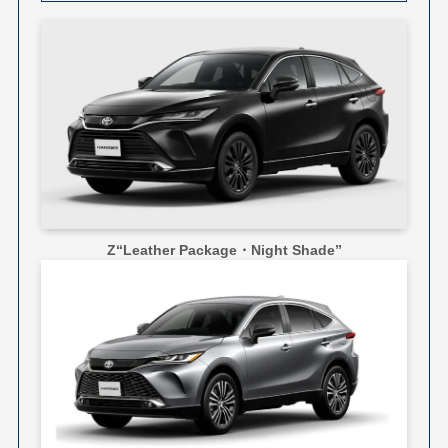
Z“Leather Package・Night Shade”