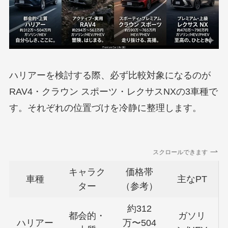
ハリアーを検討する際、必ず比較対象になるのが
RAV4・クラウン スポーツ・レクサスNXの3車種で
す。それぞれの位置づけを冷静に整理します。
スクロールできます
キャラク
価格帯
車種
主なPT
ター
（参考）
約312
都会的・
ガソリ
ハリアー
万〜504