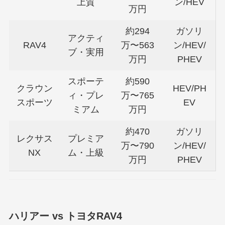
上質
ン/HEV
万円
約294
ガソリ
アクティ
RAV4
万〜563
ン/HEV/
ブ・実用
万円
PHEV
スポーテ
約590
クラウン
HEV/PH
ィ・プレ
万〜765
スポーツ
EV
ミアム
万円
約470
ガソリ
レクサス
プレミア
万〜790
ン/HEV/
NX
ム・上級
万円
PHEV
ハリアー vs トヨタRAV4