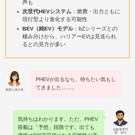
声も
次世代HEVシステム
：燃費・出力ともに
現行型より進化する可能性
BEV（純EV）モデル
：bZシリーズとの
棲み分けから、ハリアーEVは見送られ
るとの見方が多い
PHEVが出るなら、待ちたい気もし
てきました……。
車購入検討者
気持ちはわかります。ただ、PHEV
搭載は「予想」段階です。出ても
自動車専門
家 Mr.K