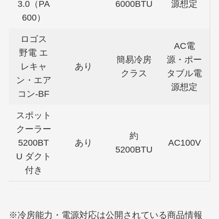
3.0（PA
6000BTU
源想定
600）
ロゴス
AC電
野電 エ
簡易冷房
源・ポー
レキャ
あり
クラス
タブル電
ン・エア
源想定
コン-BF
スポット
クーラー
約
5200BT
あり
AC100V
5200BTU
U ダクト
付き
※冷房能力・電源対応は公開されている商品情報