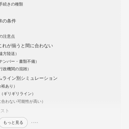
手続きの種類
車の条件
の注意点
これが揃うと間に合わない
遠方陸送）
ナンバー・書類不備）
行政機関の混雑）
ムライン別シミュレーション
余裕あり）
合（ギリギリライン）
に合わない可能性が高い）
リスト
もっと見る