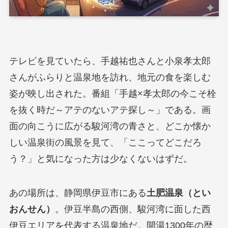
テレビを見ていたら、手越祐也さんと小泉孝太郎
さんがふらりと温泉地を訪れ、地元の食を楽しむ
姿が映し出された。番組「手越×孝太郎の今こそ栓
を抜く時だ～アテのないアテ探し～」である。画
面の向こうに広がる駿河湾の青さと、どこか懐か
しい温泉街の風景を見て、「ここってどこだろ
う？」と気になった方は少なくないはずだ。
あの場所は、静岡県伊豆市にある
土肥温泉（とい
おんせん）
。伊豆半島の西側、駿河湾に面した西
伊豆エリアを代表する温泉地だ。開湯1300年の歴