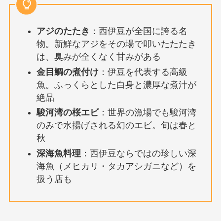
アジのたたき
：西伊豆が全国に誇る名
物。新鮮なアジをその場で叩いたたたき
は、臭みが全くなく甘みがある
金目鯛の煮付け
：伊豆を代表する高級
魚。ふっくらとした白身と濃厚な煮汁が
絶品
駿河湾の桜エビ
：世界の漁場でも駿河湾
のみで水揚げされる幻のエビ。旬は春と
秋
深海魚料理
：西伊豆ならではの珍しい深
海魚（メヒカリ・タカアシガニなど）を
扱う店も