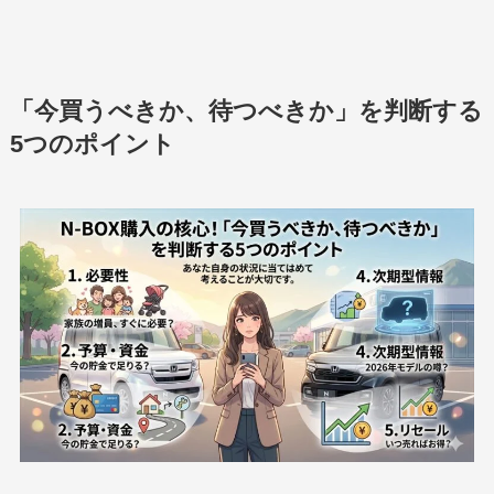
「今買うべきか、待つべきか」を判断する
5つのポイント