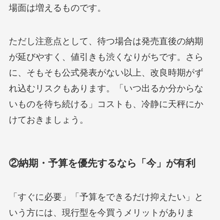
場面は増えるものです。
ただし注意点として、待つ場合は発売直後の納期
が延びやすく、値引きも渋くなりがちです。さら
に、そもそも公式発表がない以上、改良時期がず
れ込むリスクもあります。「いつ出るか分からな
いものを待ち続ける」コストも、冷静に天秤にか
けておきましょう。
②納期・予算を優先するなら「今」が有利
「すぐに必要」「予算をできるだけ抑えたい」と
いう方には、現行型を今買うメリットがありま