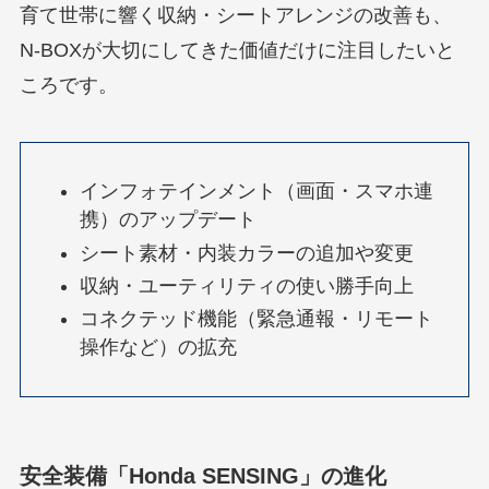
育て世帯に響く収納・シートアレンジの改善も、
N-BOXが大切にしてきた価値だけに注目したいと
ころです。
インフォテインメント（画面・スマホ連
携）のアップデート
シート素材・内装カラーの追加や変更
収納・ユーティリティの使い勝手向上
コネクテッド機能（緊急通報・リモート
操作など）の拡充
安全装備「Honda SENSING」の進化