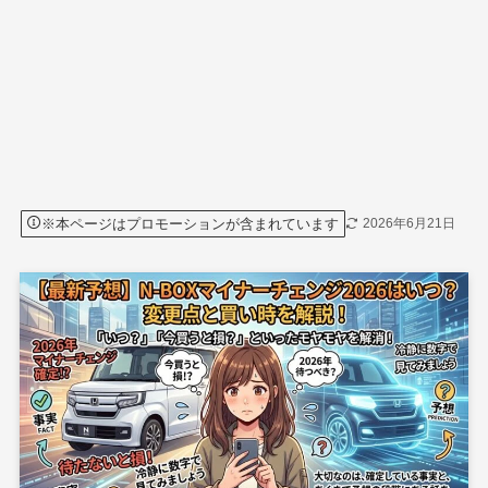
※本ページはプロモーションが含まれています
2026年6月21日