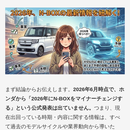
まず結論からお伝えします。
2026年6月時点で、ホ
ンダから「2026年にN-BOXをマイナーチェンジす
る」という公式発表は出ていません。
つまり、現
在出回っている時期・内容に関する情報は、すべ
て過去のモデルサイクルや業界動向から導いた