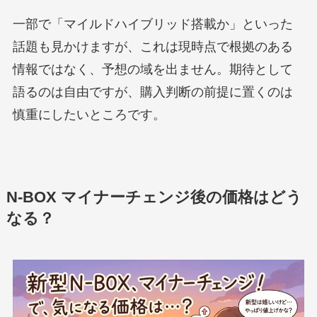
一部で「マイルドハイブリッド搭載か」といった
話題も見かけますが、これは現時点で根拠のある
情報ではなく、予想の域を出ません。期待として
語るのは自由ですが、購入判断の前提に置くのは
慎重にしたいところです。
N-BOX マイナーチェンジ後の価格はどう
なる？