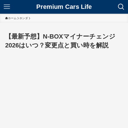
Premium Cars Life
ホーム
ホンダ
【最新予想】N-BOXマイナーチェンジ
2026はいつ？変更点と買い時を解説