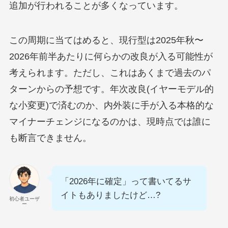
追加が行われることが多くなっています。
この周期に当てはめると、現行型は2025年秋〜
2026年前半あたりに何らかの改良が入る可能性が
考えられます。ただし、これはあくまで過去のパ
ターンからの予想です。年次改良(イヤーモデル的
な小変更)で済むのか、内外装に手が入る本格的な
マイナーチェンジになるのかは、現時点では誰に
も断言できません。
「2026年に確定」って書いてるサ
イトもありましたけど…?
初心者ユーザ
ー