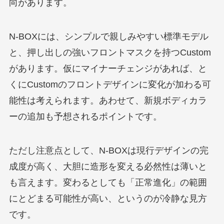
向があります。
N-BOXには、シンプルで親しみやすい標準モデル
と、押し出しの強いフロントマスクを持つCustom
があります。仮にマイナーチェンジがあれば、と
くにCustomのフロントデザインに変化が加わる可
能性は考えられます。あわせて、新規ボディカラ
ーの追加も予想されるポイントです。
ただし注意点として、N-BOXは現行デザインの完
成度が高く、大胆に造形を変える必然性は薄いと
も言えます。変わるとしても「正常進化」の範囲
にとどまる可能性が高い、というのが冷静な見方
です。