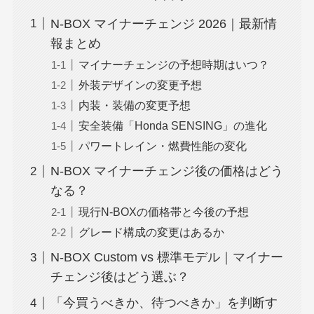
N-BOX マイナーチェンジ 2026｜最新情
報まとめ
マイナーチェンジの予想時期はいつ？
外装デザインの変更予想
内装・装備の変更予想
安全装備「Honda SENSING」の進化
パワートレイン・燃費性能の変化
N-BOX マイナーチェンジ後の価格はどう
なる？
現行N-BOXの価格帯と今後の予想
グレード構成の変更はあるか
N-BOX Custom vs 標準モデル｜マイナー
チェンジ後はどう選ぶ？
「今買うべきか、待つべきか」を判断す