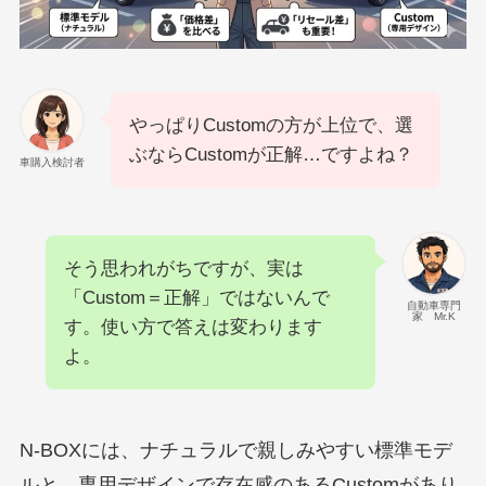
やっぱりCustomの方が上位で、選
ぶならCustomが正解…ですよね？
車購入検討者
そう思われがちですが、実は
「Custom＝正解」ではないんで
自動車専門
家 Mr.K
す。使い方で答えは変わります
よ。
N-BOXには、ナチュラルで親しみやすい標準モデ
ルと、専用デザインで存在感のあるCustomがあり