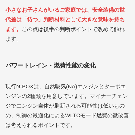
小さなお子さんがいるご家庭では、安全装備の世
代差は「待つ」判断材料として大きな意味を持ち
ます。
この点は後半の判断ポイントで改めて触れ
ます。
パワートレイン・燃費性能の変化
現行N-BOXは、自然吸気(NA)エンジンとターボエ
ンジンの2種類を用意しています。マイナーチェン
ジでエンジン自体が刷新される可能性は低いもの
の、制御の最適化によるWLTCモード燃費の微改善
は考えられるポイントです。