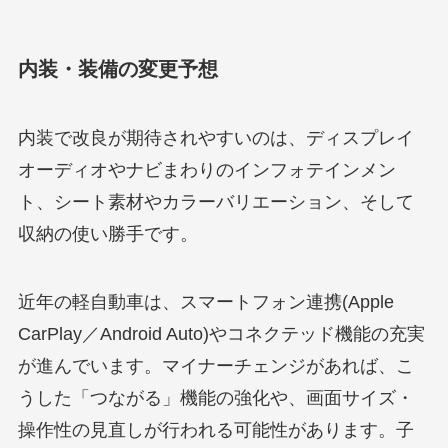
内装・装備の変更予想
内装で改良が期待されやすいのは、ディスプレイ
オーディオやナビまわりのインフォテインメン
ト、シート素材やカラーバリエーション、そして
収納の使い勝手です。
近年の軽自動車は、スマートフォン連携(Apple
CarPlay／Android Auto)やコネクテッド機能の充実
が進んでいます。マイナーチェンジがあれば、こ
うした「つながる」機能の強化や、画面サイズ・
操作性の見直しが行われる可能性があります。子