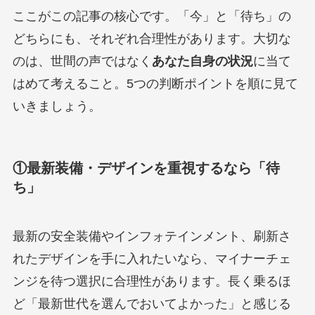
ここがこの記事の核心です。「今」と「待ち」の
どちらにも、それぞれ合理性があります。大切な
のは、世間の声ではなく
あなた自身の状況
に当て
はめて考えること。5つの判断ポイントを順に見て
いきましょう。
①最新装備・デザインを重視するなら「待
ち」
最新の安全装備やインフォテインメント、刷新さ
れたデザインを手に入れたいなら、マイナーチェ
ンジを待つ選択に合理性があります。長く乗るほ
ど「最新世代を選んでおいてよかった」と感じる