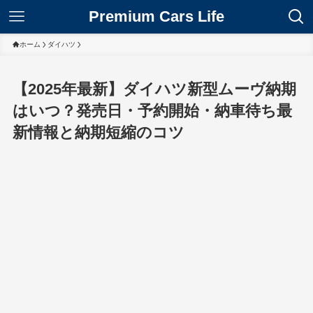
Premium Cars Life
ホーム
ダイハツ
【2025年最新】ダイハツ新型ムーヴ納期
はいつ？発売日・予約開始・納車待ち最
新情報と納期短縮のコツ