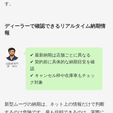
す。
ディーラーで確認できるリアルタイム納期情
報
✔ 最新納期は店舗ごとに異なる
✔ 契約前に具体的な納期目安を確
自動車専門
家 Mr.K
認
✔ キャンセル枠や在庫車もチェッ
ク対象
新型ムーヴの納期は、ネット上の情報だけで判断
するのは危険です。最も信頼できるのは、実際に