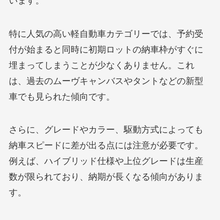
います。
特に人気の高い軽自動車カテゴリーでは、予約受
付が始まると同時に初期ロットの納車枠がすぐに
埋まってしまうことが少なくありません。これ
は、過去のムーヴキャンバスやタントなどの新型
車でも見られた傾向です。
さらに、グレードやカラー、駆動方式によっても
納車スピードに差が出る点には注意が必要です。
例えば、ハイブリッド仕様や上位グレードは生産
数が限られており、納期が長くなる傾向がありま
す。