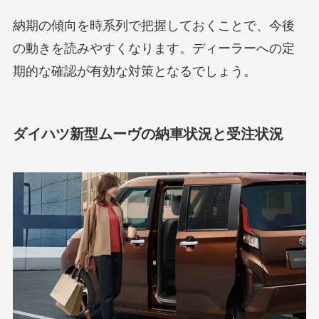
納期の傾向を時系列で把握しておくことで、今後
の動きを読みやすくなります。ディーラーへの定
期的な確認が有効な対策となるでしょう。
ダイハツ新型ムーヴの納車状況と受注状況