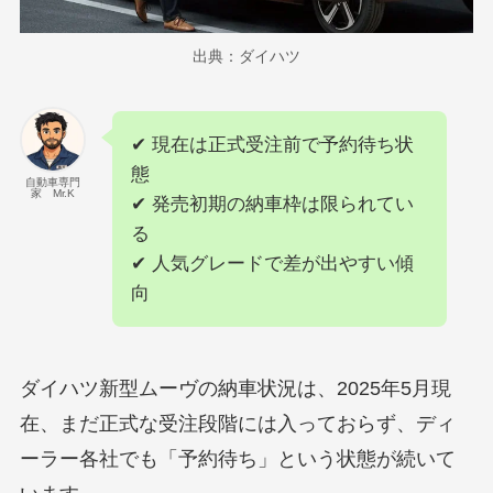
出典：ダイハツ
✔ 現在は正式受注前で予約待ち状
態
自動車専門
家 Mr.K
✔ 発売初期の納車枠は限られてい
る
✔ 人気グレードで差が出やすい傾
向
ダイハツ新型ムーヴの納車状況は、2025年5月現
在、まだ正式な受注段階には入っておらず、ディ
ーラー各社でも「予約待ち」という状態が続いて