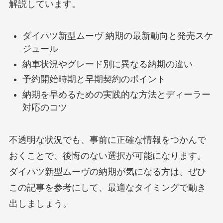
解説しています。
ダイハツ新型ムーヴ 納期の最新動向と発売スケ
ジュール
納車状況やグレード別に異なる納期の違い
予約開始時期と早期契約のポイント
納期を早めるための実践的な方法とディーラー
対応のコツ
不透明な状況でも、事前に正確な情報をつかんで
おくことで、後悔のない選択が可能になります。
ダイハツ新型ムーヴの納期が気になる方は、ぜひ
この記事を参考にして、最適なタイミングで動き
出しましょう。