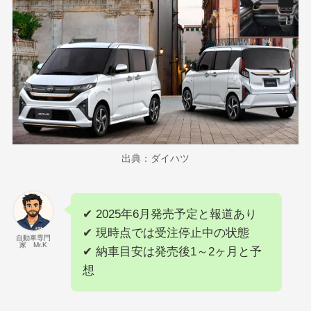
出典：ダイハツ
✔ 2025年6月発売予定と報道あり
✔ 現時点では受注停止中の状態
自動車専門
家 Mr.K
✔ 納車目安は発売後1～2ヶ月と予
想