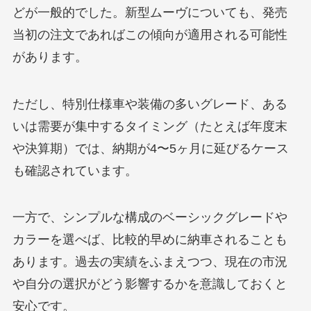
どが一般的でした。新型ムーヴについても、発売
当初の注文であればこの傾向が適用される可能性
があります。
ただし、特別仕様車や装備の多いグレード、ある
いは需要が集中するタイミング（たとえば年度末
や決算期）では、納期が4〜5ヶ月に延びるケース
も確認されています。
一方で、シンプルな構成のベーシックグレードや
カラーを選べば、比較的早めに納車されることも
あります。過去の実績をふまえつつ、現在の市況
や自分の選択がどう影響するかを意識しておくと
安心です。