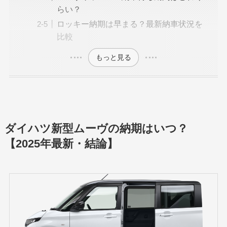
らい？
ロッキー納期は早まる？最新納車状況を
比較
もっと見る
ダイハツ新型ムーヴの納期はいつ？
【2025年最新・結論】