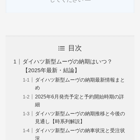
目次
ダイハツ新型ムーヴの納期はいつ？
【2025年最新・結論】
ダイハツ新型ムーヴの納期最新情報まと
め
2025年6月発売予定と予約開始時期の詳
細
ダイハツ新型ムーヴの納期推移と今後の
見通し【時系列解説】
ダイハツ新型ムーヴの納車状況と受注状
況