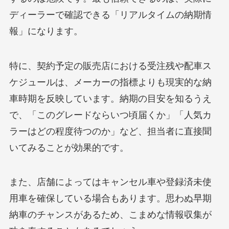
ディーラーで確認できる「リアルタイムの納期情
報」になります。
特に、契約予定の販売店における受注残や配車ス
ケジュールは、メーカーの指標よりも現実的な納
車時期を反映しています。納期の目安を知るうえ
で、「このグレードならいつ頃届くか」「人気カ
ラーはどの程度待つのか」など、担当者に直接聞
いてみることが効果的です。
また、店舗によってはキャンセル車や登録済未使
用車を確保している場合もあります。思わぬ早期
納車のチャンスがあるため、こまめな情報収集が