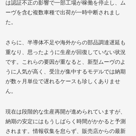
は認証不正の影響で一部工場が稼働を停止し、ム
ーヴを含む複数車種で出荷が一時中断されまし
た。
さらに、半導体不足や海外からの部品調達遅延も
重なり、思ったように生産が回復していない状況
です。これらの要因が重なると、新型ムーヴのよ
うに人気が高く、受注が集中するモデルでは納期
が数ヶ月単位で遅れるケースも珍しくありませ
ん。
現在は段階的な生産再開が進められていますが、
納期の安定にはもうしばらく時間がかかると予測
されます。情報収集を怠らず、販売店からの最新