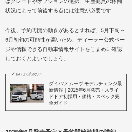
はグレードやオプションの選択、生産拠点の稼働
状況によって前後する点には注意が必要です。
今後、予約再開の動きがあるとすれば、5月下旬～
6月初旬の可能性が高いため、ディーラー公式ペー
ジや信頼できる自動車情報サイトをこまめに確認
しておくとよいでしょう。
あわせて読みたい
ダイハツ ムーヴ モデルチェンジ最
新情報｜2025年6月発売・スライ
ドドア初採用・価格・スペック完
全ガイド