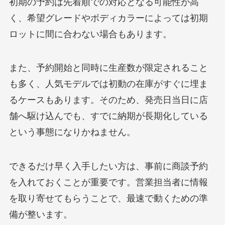
初期の予約は先着順での対応となる可能性が高
く、希望グレードやボディカラーによっては初期
ロットに間に合わない場合もあります。
また、予約開始と同時に生産数が限定されること
も多く、人気モデルでは初動の在庫がすぐに埋ま
るケースもあります。そのため、発売日当日に店
舗へ駆け込んでも、すでに納期が長期化している
という事態になりかねません。
できるだけ早く入手したい方は、事前に商談予約
を入れておくことが重要です。営業担当者に情報
を取り寄せてもらうことで、最速で動くための準
備が整います。