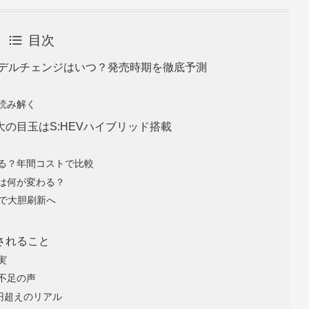
目次
モデルチェンジはいつ？発売時期を徹底予測
読み解く
の目玉はS:HEVハイブリッド搭載
る？年間コストで比較
は何が変わる？
トで大胆刷新へ
されること
実
不足の声
円超えのリアル