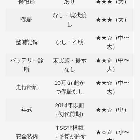
修復歴
あり
★★★（大）
なし・現状渡
保証
★★★（大）
し
★★☆（中〜
整備記録
なし・不明
大）
バッテリー診
未実施・提示
★★☆（中〜
断
なし
大）
10万km超か
★★☆（中〜
走行距離
つ保証なし
大）
2014年以前
年式
★★☆（中）
（初代前期）
TSS非搭載
★☆☆（小〜
安全装備
（予算が許す