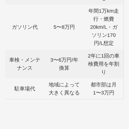
年間1万km走
行・燃費
ガソリン代
5〜8万円
20km/L・ガ
ソリン170
円/L想定
2年に1回の車
車検・メンテ
3〜6万円/年
検費用を年割
ナンス
換算
り
地域によって
都市部は月
駐車場代
大きく異なる
1〜3万円