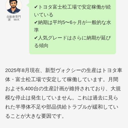
✔トヨタ富士松工場で安定稼働が続
いている
自動車専門
家 Mr.K
✔納期は平均5〜6ヶ月が一般的な水
準
✔人気グレードはさらに納期が延び
る傾向
2025年8月現在、新型ヴォクシーの生産はトヨタ車
体・富士松工場で安定して稼働しています。月間
およそ5,400台の生産計画が維持されており、大規
模な停止は発生していません。これは過去に見ら
れた半導体不足や部品供給トラブルが緩和してい
ることが大きな要因です。