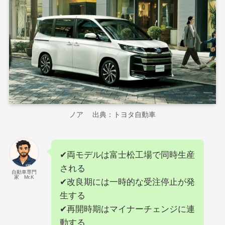
ノア 出典：トヨタ自動車
✔両モデルは富士松工場で同時生産
される
自動車専門
家 Mr.K
✔改良期には一時的な受注停止が発
生する
✔再開時期はマイナーチェンジに連
動する