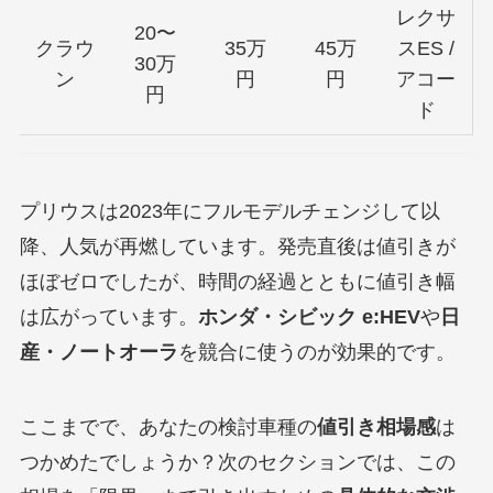
レクサ
20〜
クラウ
35万
45万
スES /
30万
ン
円
円
アコー
円
ド
プリウスは2023年にフルモデルチェンジして以
降、人気が再燃しています。発売直後は値引きが
ほぼゼロでしたが、時間の経過とともに値引き幅
は広がっています。
ホンダ・シビック e:HEV
や
日
産・ノートオーラ
を競合に使うのが効果的です。
ここまでで、あなたの検討車種の
値引き相場感
は
つかめたでしょうか？次のセクションでは、この