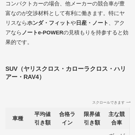
コンパクトカーの場合、他メーカーの競合車が豊
富なのが交渉材料として有利に働きます。特にヤ
リスなら
ホンダ・フィット
や
日産・ノート
、アク
アなら
ノートe-POWER
の見積もりを持参すると効
果的です。
SUV（ヤリスクロス・カローラクロス・ハリ
アー・RAV4）
スクロールできます
平均値
合格ラ
限界値
主な競
車種
引き額
イン
引き額
合車