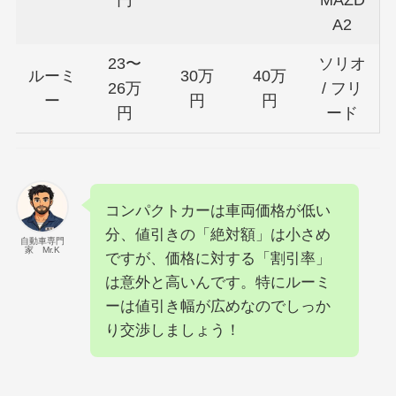
円
MAZD
A2
23〜
ソリオ
ルーミ
30万
40万
26万
/ フリ
ー
円
円
円
ード
コンパクトカーは車両価格が低い
分、値引きの「絶対額」は小さめ
自動車専門
家 Mr.K
ですが、価格に対する「割引率」
は意外と高いんです。特にルーミ
ーは値引き幅が広めなのでしっか
り交渉しましょう！