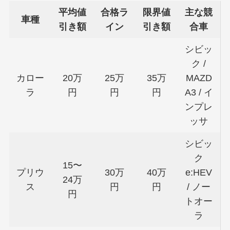
平均値
合格ラ
限界値
主な競
車種
引き額
イン
引き額
合車
シビッ
ク /
カロー
20万
25万
35万
MAZD
ラ
円
円
円
A3 / イ
ンプレ
ッサ
シビッ
ク
15〜
プリウ
30万
40万
e:HEV
24万
ス
円
円
/ ノー
円
トオー
ラ