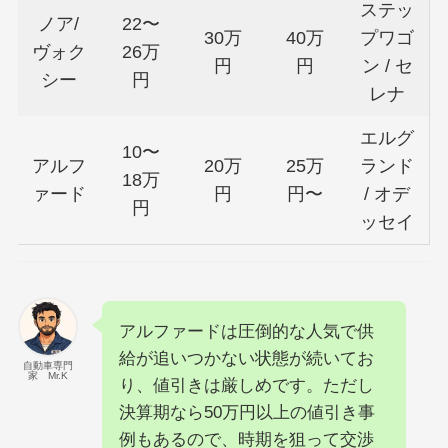
ステッ
ノア/
22〜
30万
40万
プワゴ
ヴォク
26万
円
円
ン / セ
シー
円
レナ
エルグ
10〜
アルフ
20万
25万
ランド
18万
ァード
円
円〜
/ オデ
円
ッセイ
アルファードは圧倒的な人気で供
給が追いつかない状態が続いてお
自動車専門
家 Mr.K
り、値引きは厳しめです。ただし
決算期なら50万円以上の値引き事
例もあるので、時期を狙って交渉