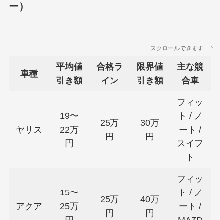
ー）
スクロールできます
平均値
合格ラ
限界値
主な競
車種
引き額
イン
引き額
合車
フィッ
19〜
ト / ノ
25万
30万
ヤリス
22万
ート /
円
円
円
スイフ
ト
フィッ
15〜
ト / ノ
25万
40万
アクア
25万
ート /
円
円