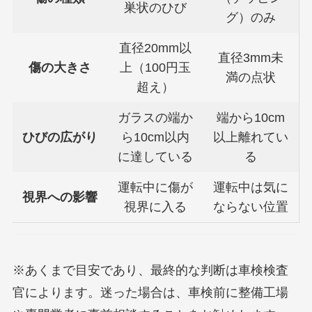
巣状のひび
グ）のみ
直径20mm以
直径3mm未
傷の大きさ
上（100円玉
満の点状
超え）
ガラスの端か
端から10cm
ひびの広がり
ら10cm以内
以上離れてい
に達している
る
運転中に傷が
運転中は気に
視界への影響
視界に入る
ならない位置
※あくまで目安であり、最終的な判断は車検検査
官によります。迷った場合は、車検前に整備工場