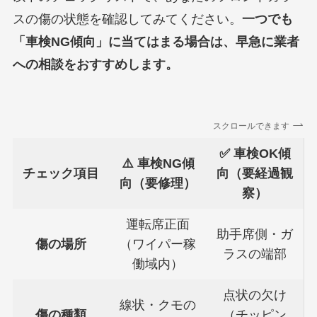
スの傷の状態を確認してみてください。
一つでも
「車検NG傾向」に当てはまる場合は、早急に業者
への相談をおすすめします。
スクロールできます
✅ 車検OK傾
⚠️ 車検NG傾
チェック項目
向（要経過観
向（要修理）
察）
運転席正面
助手席側・ガ
傷の場所
（ワイパー稼
ラスの端部
働域内）
点状の欠け
線状・クモの
傷の種類
（チッピン