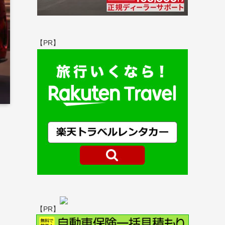
【PR】
【PR】