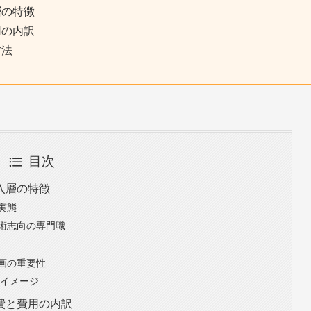
層の特徴
用の内訳
方法
目次
入層の特徴
実態
術志向の専門職
画の重要性
のイメージ
費と費用の内訳