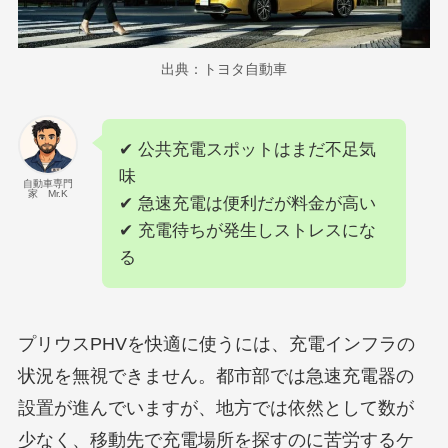
出典：トヨタ自動車
✔ 公共充電スポットはまだ不足気
味
自動車専門
家 Mr.K
✔ 急速充電は便利だが料金が高い
✔ 充電待ちが発生しストレスにな
る
プリウスPHVを快適に使うには、充電インフラの
状況を無視できません。都市部では急速充電器の
設置が進んでいますが、地方では依然として数が
少なく、移動先で充電場所を探すのに苦労するケ