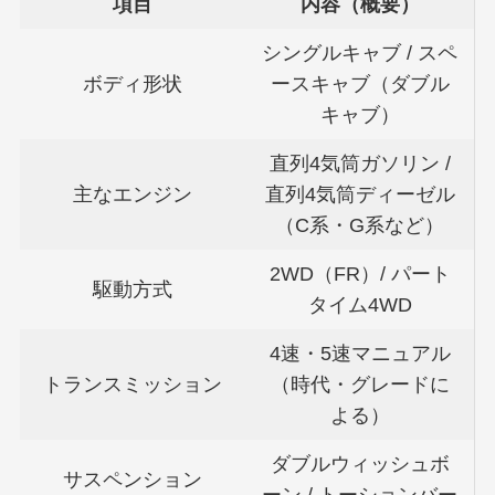
項目
内容（概要）
シングルキャブ / スペ
ボディ形状
ースキャブ（ダブル
キャブ）
直列4気筒ガソリン /
主なエンジン
直列4気筒ディーゼル
（C系・G系など）
2WD（FR）/ パート
駆動方式
タイム4WD
4速・5速マニュアル
トランスミッション
（時代・グレードに
よる）
ダブルウィッシュボ
サスペンション