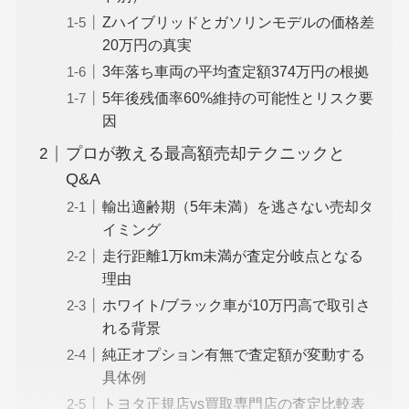
Zハイブリッドとガソリンモデルの価格差
20万円の真実
3年落ち車両の平均査定額374万円の根拠
5年後残価率60%維持の可能性とリスク要
因
プロが教える最高額売却テクニックと
Q&A
輸出適齢期（5年未満）を逃さない売却タ
イミング
走行距離1万km未満が査定分岐点となる
理由
ホワイト/ブラック車が10万円高で取引さ
れる背景
純正オプション有無で査定額が変動する
具体例
トヨタ正規店vs買取専門店の査定比較表