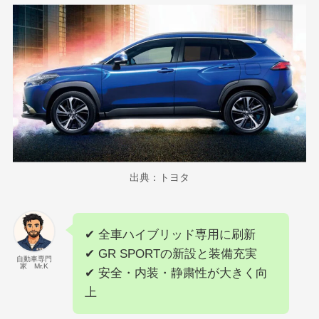
出典：トヨタ
✔ 全車ハイブリッド専用に刷新
✔ GR SPORTの新設と装備充実
自動車専門
家 Mr.K
✔ 安全・内装・静粛性が大きく向
上