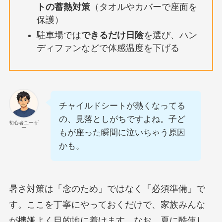
トの蓄熱対策
（タオルやカバーで座面を
保護）
駐車場では
できるだけ日陰
を選び、ハン
ディファンなどで体感温度を下げる
チャイルドシートが熱くなってる
の、見落としがちですよね。子ど
初心者ユーザ
ー
もが座った瞬間に泣いちゃう原因
かも。
暑さ対策は「念のため」ではなく「必須準備」で
す。ここを丁寧にやっておくだけで、家族みんな
が機嫌よく目的地に着けます。なお、夏に酷使し