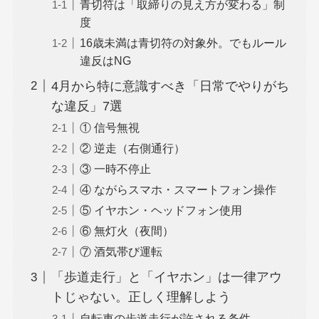
青切符は「取締りの見え方が変わる」制
度
16歳未満は青切符の対象外。でもルール
違反はNG
4月から特に意識すべき「日常でやりがち
な違反」7選
① 信号無視
② 逆走（右側通行）
③ 一時不停止
④ ながらスマホ・スマートフォン操作
⑤ イヤホン・ヘッドフォン使用
⑥ 無灯火（夜間）
⑦ 酒気帯び運転
「歩道走行」と「イヤホン」は一律アウ
トじゃない。正しく理解しよう
自転車の歩道走行が許される条件