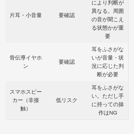
により判断が
異なる。周囲
片耳・小音量
要確認
の音が聞こえ
る状態かが重
要
耳をふさがな
骨伝導イヤホ
いが音量・状
要確認
ン
況に応じた判
断が必要
耳をふさがな
スマホスピー
い。ただし手
カー（非接
低リスク
に持っての操
触）
作はNG